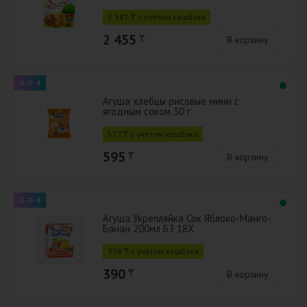
2 381 ₸ с учётом кешбэка
2 455
₸
В корзину
0-0-4
Агуша хлебцы рисовые мини с
ягодным соком 30 г
577 ₸ с учётом кешбэка
595
₸
В корзину
0-0-4
Агуша Укрепляйка Сок Яблоко-Манго-
Банан 200мл БЗ 18Х
378 ₸ с учётом кешбэка
390
₸
В корзину