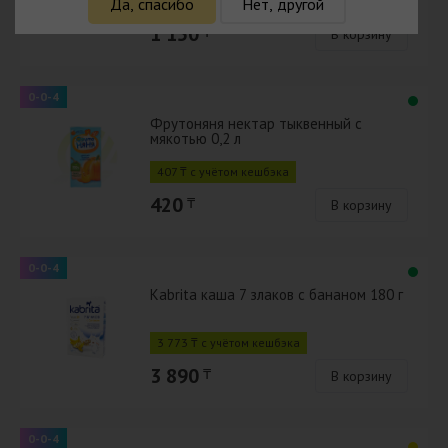
1 115 ₸ с учётом кешбэка
Да, спасибо
Нет, другой
1 150
₸
В корзину
0-0-4
Фрутоняня нектар тыквенный с
мякотью 0,2 л
407 ₸ с учётом кешбэка
420
₸
В корзину
0-0-4
Kabrita каша 7 злаков с бананом 180 г
3 773 ₸ с учётом кешбэка
3 890
₸
В корзину
0-0-4