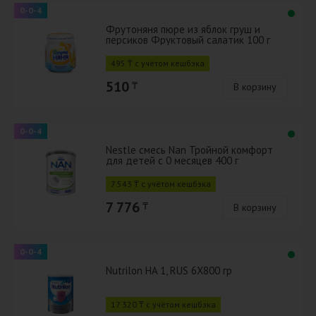
0-0-4
Фрутоняня пюре из яблок груш и
персиков Фруктовый салатик 100 г
495 ₸ с учётом кешбэка
510
₸
В корзину
0-0-4
Nestle смесь Nan Тройной комфорт
для детей с 0 месяцев 400 г
7 543 ₸ с учётом кешбэка
7 776
₸
В корзину
0-0-4
Nutrilon HA 1, RUS 6X800 гр
17 320 ₸ с учётом кешбэка