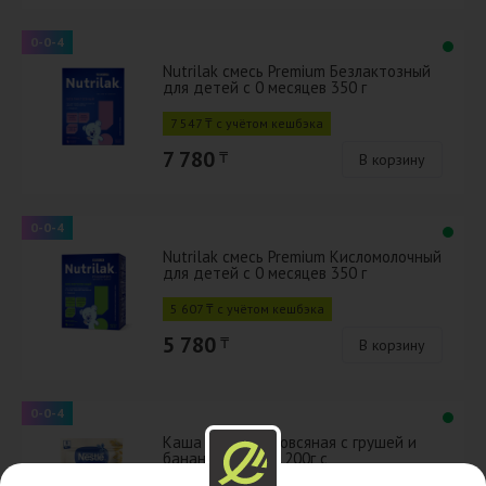
0-0-4
Nutrilak смесь Premium Безлактозный
для детей с 0 месяцев 350 г
7 547 ₸ с учётом кешбэка
7 780
₸
В корзину
0-0-4
Nutrilak смесь Premium Кисломолочный
для детей с 0 месяцев 350 г
5 607 ₸ с учётом кешбэка
5 780
₸
В корзину
0-0-4
Каша Молочная овсяная с грушей и
бананом с 6 мес 200г с
бифидобактериями BL