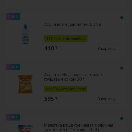
0-0-4
Агуша вода для детей 0,33 л
398 ₸ с учётом кешбэка
410
₸
В корзину
0-0-4
Агуша хлебцы рисовые мини с
грушевым соком 30 г
577 ₸ с учётом кешбэка
595
₸
В корзину
0-0-4
Малютка каша гречневая молочная
для детей с 4 месяцев 220 г