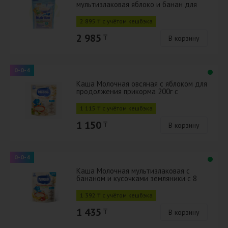
мультизлаковая яблоко и банан для
детей с 6 месяцев 200 г
2 895 ₸ с учётом кешбэка
2 985
₸
В корзину
0-0-4
Каша Молочная овсяная с яблоком для
продолжения прикорма 200г с
бифидобактериями BL
1 115 ₸ с учётом кешбэка
1 150
₸
В корзину
0-0-4
Каша Молочная мультизлаковая с
бананом и кусочками земляники с 8
мес 200г с бифидобактериями BL
1 392 ₸ с учётом кешбэка
1 435
₸
В корзину