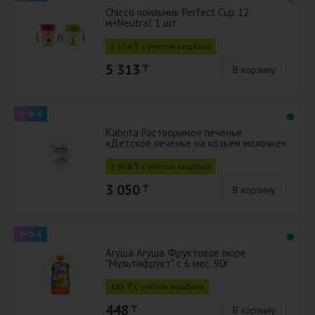
Chicco поильник Perfect Cup 12
м+Neutral 1 шт
5 154 ₸ с учётом кешбэка
5 313
₸
В корзину
0-0-4
Kabrita Растворимое печенье
«Детское печенье на козьем молочке»
для детей старше 6 месяцев 0,15 кг
2 958 ₸ с учётом кешбэка
3 050
₸
В корзину
0-0-4
Агуша Агуша Фруктовое пюре
"Мультифрукт" с 6 мес. 90г
435 ₸ с учётом кешбэка
448
₸
В корзину