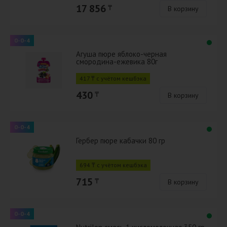
17 856
₸
В корзину
0-0-4
Агуша пюре яблоко-черная
смородина-ежевика 80г
417 ₸ с учётом кешбэка
430
₸
В корзину
0-0-4
Гербер пюре кабачки 80 гр
694 ₸ с учётом кешбэка
715
₸
В корзину
0-0-4