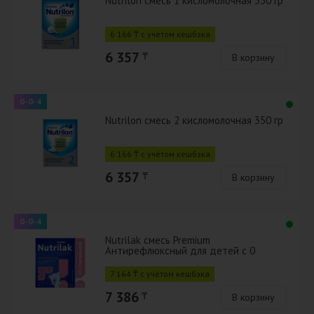
Nutrilon смесь 1 кисломолочная 350 гр
6 166 ₸ с учётом кешбэка
6 357
₸
В корзину
0-0-4
Nutrilon смесь 2 кисломолочная 350 гр
6 166 ₸ с учётом кешбэка
6 357
₸
В корзину
0-0-4
Nutrilak смесь Premium
Антирефлюксный для детей с 0
месяцев 350 г
7 164 ₸ с учётом кешбэка
7 386
₸
В корзину