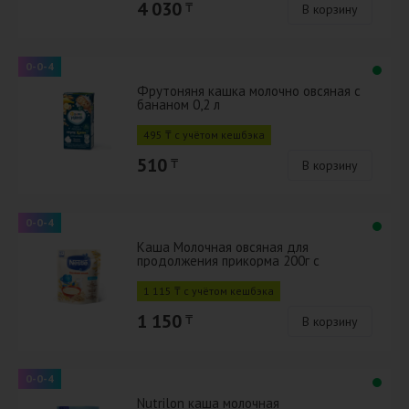
4 030
₸
В корзину
0-0-4
Фрутоняня кашка молочно овсяная с
бананом 0,2 л
495 ₸ с учётом кешбэка
510
₸
В корзину
0-0-4
Каша Молочная овсяная для
продолжения прикорма 200г с
бифидобактериями BL
1 115 ₸ с учётом кешбэка
1 150
₸
В корзину
0-0-4
Nutrilon каша молочная