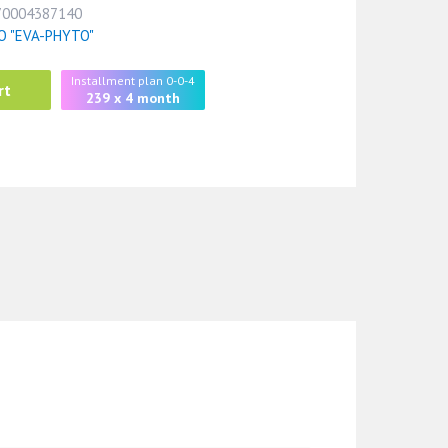
70004387140
О "EVA-PHYTO"
Installment plan 0-0-4
rt
239 x 4 month