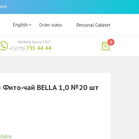
rest
English
Order status
Personal Cabinet
Working hours 24/7
0
735 44 44
+7 (775)
 Фито-чай BELLA 1,0 №20 шт
ilable