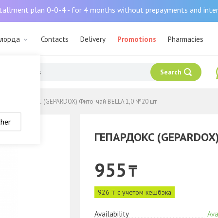
tallment plan 0-0-4 - for 4 months without prepayments and inte
ылорда
Contacts
Delivery
Promotions
Pharmacies
Search
ГЕПАРДОКС (GEPARDOX) Фито-чай BELLA 1,0 №20 шт
her
ГЕПАРДОКС (GEPARDOX)
955
₸
926 ₸ с учётом кешбэка
Availability
Ava