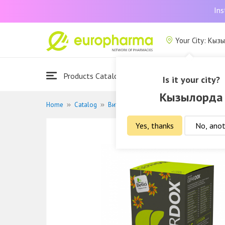
Ins
Your City: Кыз
Products Catalogue
About Us
Is it your city?
Кызылорда
Home
Catalog
Витамины и БАДы
Травы и фиточаи
Yes, thanks
No, anot