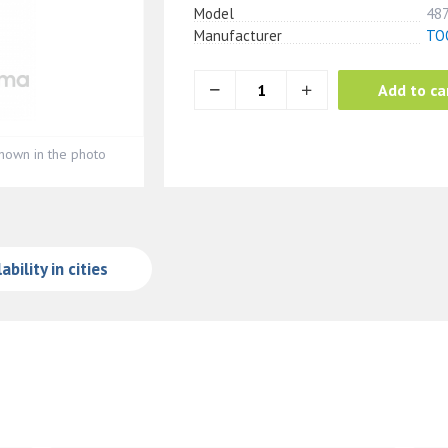
Model
48
Manufacturer
ТО
Add to ca
hown in the photo
ability in cities