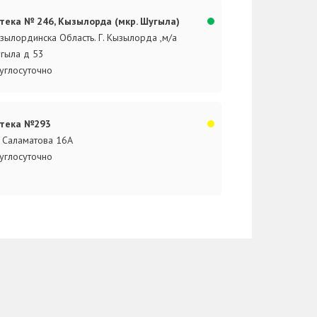
тека № 246, Кызылорда (мкр. Шугыла)
зылординска Область. Г. Кызылорда ,м/а
гыла д 53
углосуточно
тека №293
. Саламатова 16А
углосуточно