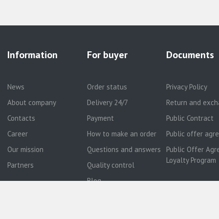
Information
For buyer
Documents
News
Order status
Privacy Policy
About company
Delivery 24/7
Return and exch
Contacts
Payment
Public Contract
Career
How to make an order
Public offer ag
Our mission
Questions and answers
Public Offer Agr
Loyalty Program
Partners
Quality control
Blog