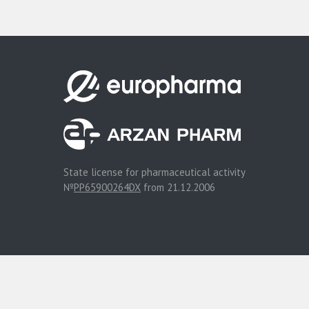
State license for pharmaceutical activity
№
PP65900264DX
from 21.12.2006