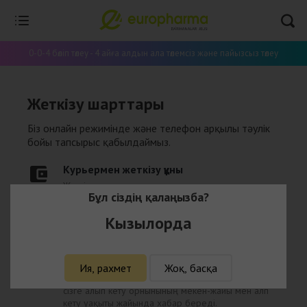
0-0-4 бөліп төлеу - 4 айға алдын ала төлемсіз және пайызсыз төлеу
Жеткізу шарттары
Біз онлайн режимінде және телефон арқылы тәулік
бойы тапсырыс қабылдаймыз.
Курьермен жеткізу құны
Жеткізу құны қашықтыққа және құрастыруға
Бұл сіздің қалаңызба?
байланысты есептеледі
Кызылорда
Алып кету қызметі
Тапсырысыңызды интернет-дәріхана
менеджерінің құптауынан соң қалаңыздағы
«Europharma» дәріханаларының
бірінен алып кете
Ия, рахмет
Жоқ, басқа
аласыз. Оған қоса интернет- дәріхана менеджері
сізге алып кету орнынының мекен-жайы мен алп
кету уақыты жайында хабар береді.