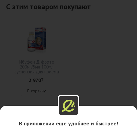
С этим товаром покупают
Ибуфен Д форте
200мг/5мл 100мл
суспензия для приема
внутрь
2 970
₸
В корзину
Описание
В приложении еще удобнее и быстрее!
Наличие в аптеках