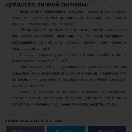
средства личной гигиены:
Используйте очищающее средство только 1 раз в день.
Чаще не нужно, чтобы не нарушить микрофлору. Можно
просто ополаскивать теплой водой.
Убедитесь, что продукт не содержит антисептиков, так как
они могут уничтожить лактобациллы. Эти микроорганизмы,
находящиеся в области вульвы важны для баланса
влагалищной флоры.
В случае микоза уровень pH средств личной гигиены
должен составлять от 4,8 до 8.
Напоминаем, что pH указывает на уровень кислотности
средства. Он варьируется от 1 до 14. Меньше 7 означает, что
он кислый. 7 нейтрален. Превышение этого числа означает,
что он щелочной.
Наконец, не стоит недооценивать ощущение комфорта,
которое может обеспечить средство для интимной гигиены
(удобное нанесение, ощущение свежести, чистоты и т. д.)
Поделиться этой статьей
Рассказать
Твитнуть
Share