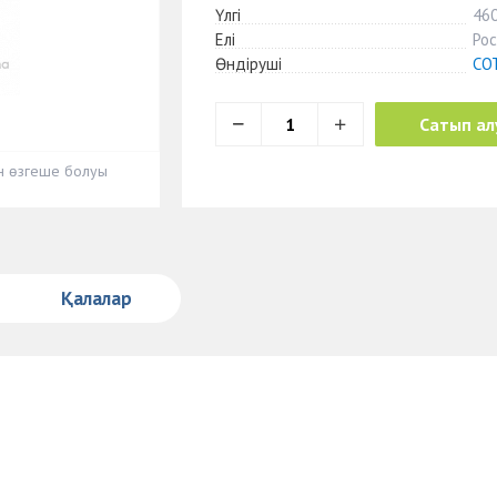
Үлгі
46
Елі
Рос
Өндіруші
CO
Сатып ал
ен өзгеше болуы
Қалалар