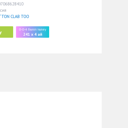
07068628410
сия
TTON CLAB ТОО
0-0-4 бөліп төлеу
у
241 x 4 ай