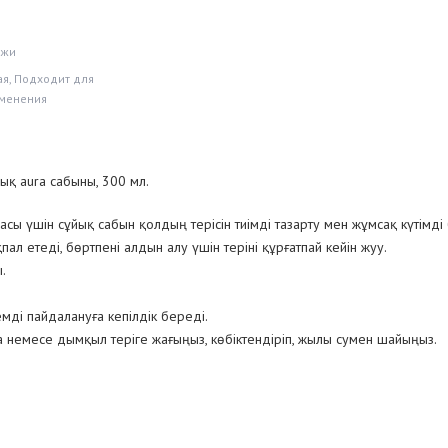
ожи
я, Подходит для
менения
ық aura сабыны, 300 мл.
сы үшін сұйық сабын қолдың терісін тиімді тазарту мен жұмсақ күтімді б
л етеді, бөртпені алдын алу үшін теріні құрғатпай кейін жуу.
.
мді пайдалануға кепілдік береді.
а немесе дымқыл теріге жағыңыз, көбіктендіріп, жылы сумен шайыңыз.