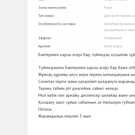
Зона нанесения
Руки
Тип кожи
Для всех типов к
Особенности состава
Антибактериальна
ежедневного при
Эффект
Очищение
Аромат
Алое-вера
Бактерияға қарсы әсері бар, түймедақ қосылған сұй
Түймедақпен Бактерияға қарсы әсері бар бүкіл отба
Жұмсақ құрамы алоэ вера терінің ылғалдануына ықпа
Сезімтал теріге және күнделікті қолдануға жарамды
Терінің табиғи рН деңгейіне сәйкес келеді.
Мол көбік пен арнайы диспенсер ыңғайлы және үне
Қолдану әдісі: сұйық сабынның аз мөлшерін губкағ
Нотасы.
Жарамдылық мерзімі 3 жыл.