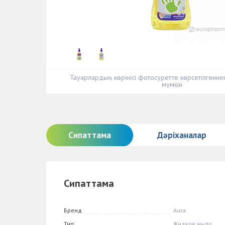
Тауарлардың көрінісі фотосуретте көрсетілгенн
мүмкін
Сипаттама
Дәріханалар
Сипаттама
Бренд
Aura
Тип
Жидкое мыло