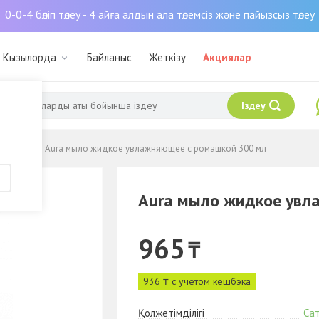
0-0-4 бөліп төлеу - 4 айға алдын ала төлемсіз және пайызсыз төлеу
: Кызылорда
Байланыс
Жеткізу
Акциялар
Іздеу
із туралы
Мыло
Aura мыло жидкое увлажняющее с ромашкой 300 мл
Aura мыло жидкое увл
965
₸
936 ₸ с учётом кешбэка
Қолжетімділігі
Са