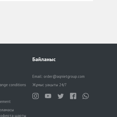
Байланыс
Email:
order@aqnietgroup.com
ange conditions
Жұмыс уақыты 24/7
reement
рламасы
 оферта шарты