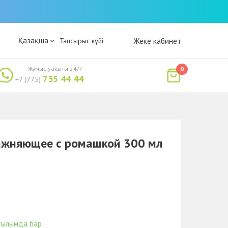
Қазақша
Тапсырыс күйі
Жеке кабинет
Жұмыс уақыты 24/7
0
735 44 44
+7 (775)
ажняющее с ромашкой 300 мл
тылымда бар