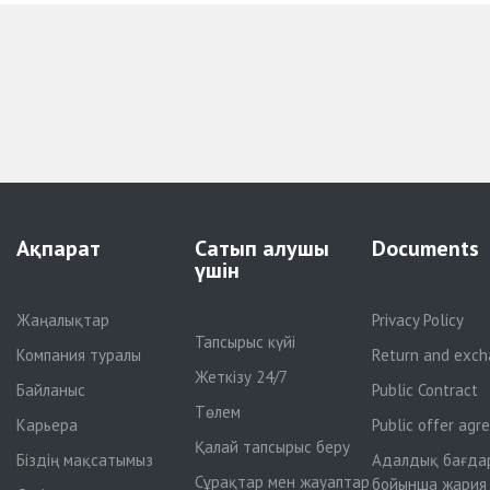
Ақпарат
Сатып алушы
Documents
үшін
Жаңалықтар
Privacy Policy
Тапсырыс күйі
Компания туралы
Return and exch
Жеткізу 24/7
Байланыс
Public Contract
Төлем
Карьера
Public offer ag
Қалай тапсырыс беру
Біздің мақсатымыз
Адалдық бағда
Сұрақтар мен жауаптар
бойынша жария