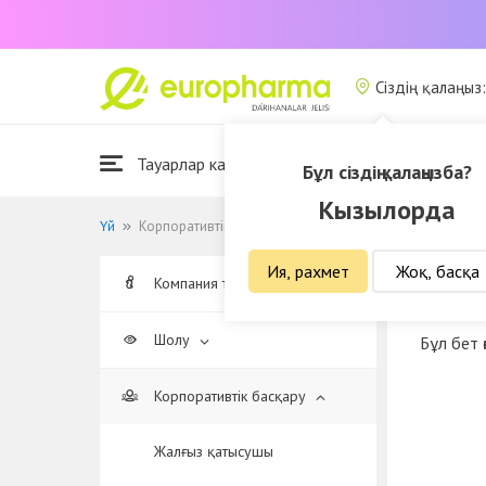
Сіздің қалаңыз
Тауарлар каталогы
Дәріханалар
Б
Бұл сіздің қалаңызба?
Кызылорда
Үй
Корпоративтік құжаттар
Ия, рахмет
Жоқ, басқа
Компания туралы
Корп
Шолу
Бұл бет 
Корпоративтік басқару
Жалғыз қатысушы