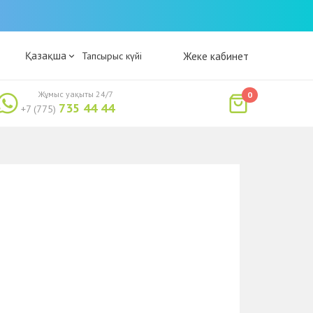
Қазақша
Тапсырыс күйі
Жеке кабинет
Жұмыс уақыты 24/7
0
735 44 44
+7 (775)