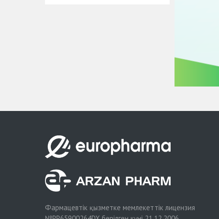
Фармацевтік қызметке мемлекеттік лицензия
№
PP65900264DX
берілген күні 21.12.2006