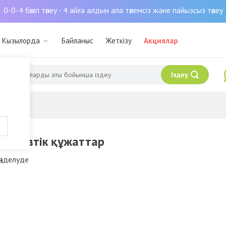
0-0-4 бөліп төлеу - 4 айға алдын ала төлемсіз және пайызсыз төлеу
: Кызылорда
Байланыс
Жеткізу
Акциялар
Іздеу
із туралы
оративтік құжаттар
өңделуде